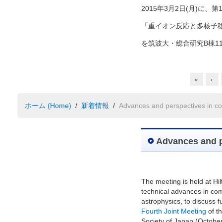
2015年3月2日(月)に、第
「重イオン反応と多核子移行」 (Heav
を筑波大・総合研究B棟1
«
‹
ホーム (Home)
新着情報
Advances and perspectives in co
Advances and p
The meeting is held at Hil
technical advances in com
astrophysics, to discuss fu
Fourth Joint Meeting
of t
Society of Japan (October