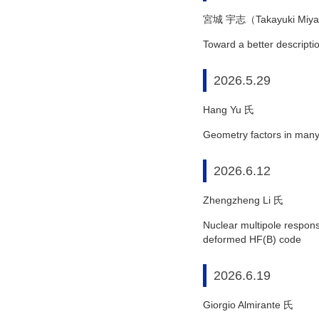
宮城 宇志（Takayuki Miy
Toward a better descripti
2026.5.29
Hang Yu 氏
Geometry factors in many
2026.6.12
Zhengzheng Li 氏
Nuclear multipole respons
deformed HF(B) code
2026.6.19
Giorgio Almirante 氏