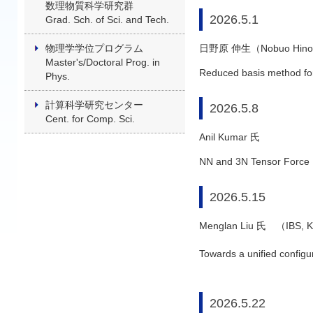
数理物質科学研究群
2026.5.1
Grad. Sch. of Sci. and Tech.
日野原 伸生（Nobuo Hino
物理学学位プログラム
Master's/Doctoral Prog. in
Reduced basis method for 
Phys.
計算科学研究センター
2026.5.8
Cent. for Comp. Sci.
Anil Kumar 氏
NN and 3N Tensor Force in
2026.5.15
Menglan Liu 氏 （IBS, K
Towards a unified configu
2026.5.22